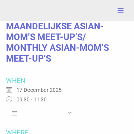
Skip
to
MAANDELIJKSE ASIAN-
content
MOM’S MEET-UP’S/
MONTHLY ASIAN-MOM’S
MEET-UP’S
WHEN
17 December 2025
09:30 - 11:30
Add To Calendar
Download ICS
Google Calendar
WHERE