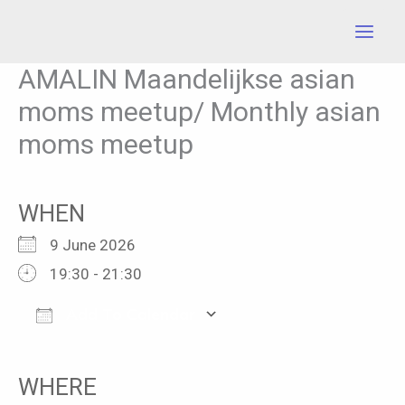
Skip
to
content
AMALIN Maandelijkse asian
moms meetup/ Monthly asian
moms meetup
WHEN
9 June 2026
19:30 - 21:30
Add To Calendar
Download ICS
Google Calendar
iCalendar
Office 365
Outlook Live
WHERE