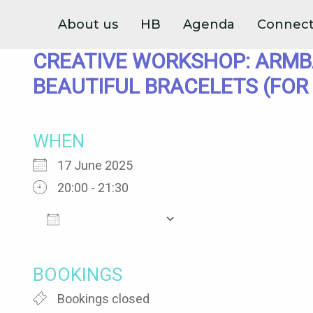
Skip
About us
HB
Agenda
Connec
to
CREATIVE WORKSHOP: ARMBA
content
BEAUTIFUL BRACELETS (FOR
WHEN
17 June 2025
20:00 - 21:30
Add To Calendar
Download ICS
Google Calendar
iCalendar
Office 365
Outlook Live
BOOKINGS
Bookings closed