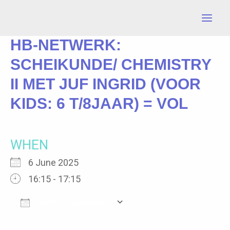
Skip
to
content
HB-NETWERK:
SCHEIKUNDE/ CHEMISTRY
II MET JUF INGRID (VOOR
KIDS: 6 T/8JAAR) = VOL
WHEN
6 June 2025
16:15 - 17:15
Add To Calendar
Download ICS
Google Calendar
iCalendar
Office 365
Outlook Live