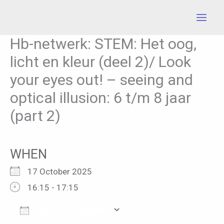
Skip
to
content
Hb-netwerk: STEM: Het oog,
licht en kleur (deel 2)/ Look
your eyes out! – seeing and
optical illusion: 6 t/m 8 jaar
(part 2)
WHEN
17 October 2025
16:15 - 17:15
Add To Calendar