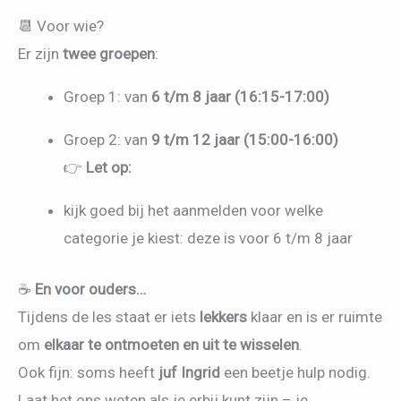
📆 Voor wie?
Er zijn
twee groepen
:
Groep 1: van
6 t/m 8 jaar (16:15-17:00)
Groep 2: van
9 t/m 12 jaar (15:00-16:00)
👉
Let op:
kijk goed bij het aanmelden voor welke
categorie je kiest: deze is voor 6 t/m 8 jaar
☕
En voor ouders…
Tijdens de les staat er iets
lekkers
klaar en is er ruimte
om
elkaar te ontmoeten en uit te wisselen
.
Ook fijn: soms heeft
juf Ingrid
een beetje hulp nodig.
Laat het ons weten als je erbij kunt zijn – je