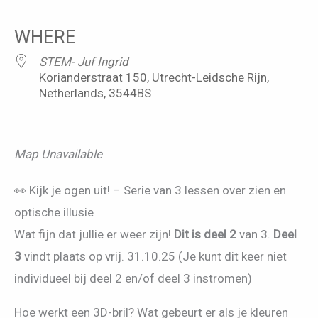
Download ICS
Google Calendar
iCalendar
Office 365
Outlook Live
WHERE
STEM- Juf Ingrid
Korianderstraat 150, Utrecht-Leidsche Rijn,
Netherlands, 3544BS
Map Unavailable
👀 Kijk je ogen uit! – Serie van 3 lessen over zien en
optische illusie
Wat fijn dat jullie er weer zijn!
Dit is deel 2
van 3.
Deel
3
vindt plaats op vrij. 31.10.25 (Je kunt dit keer niet
individueel bij deel 2 en/of deel 3 instromen)
Hoe werkt een 3D-bril? Wat gebeurt er als je kleuren