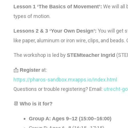
We will all
Lesson 1 ‘The Basics of Movement’:
types of motion.
You will get 
Lessons 2 & 3 ‘Your Own Design’:
like paper, aluminum or iron wire, clips, and beads
The workshop is led by
(STEM
STEMteacher Ingrid
📩
at:
Register
https://pharos-sandbox.mxapps.io/index.html
Questions or trouble registering? Email:
utrecht-g
📆
Who is it for?
Group A:
Ages 9–12 (15:00–16:00)