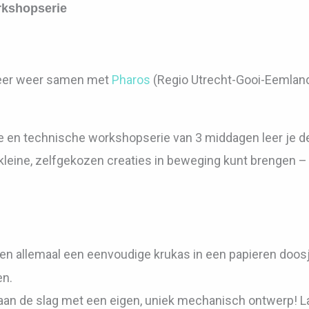
rkshopserie
t keer weer samen met
Pharos
(Regio Utrecht-Gooi-Eemland
ve en technische workshopserie van 3 middagen leer je 
kleine, zelfgekozen creaties in beweging kunt brengen – v
 allemaal een eenvoudige krukas in een papieren doos
en.
aan de slag met een eigen, uniek mechanisch ontwerp! La