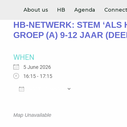
Skip
About us
HB
Agenda
Connec
to
content
HB-NETWERK: STEM ‘ALS
GROEP (A) 9-12 JAAR (DEEL
WHEN
5 June 2026
16:15 - 17:15
Add To Calendar
Download ICS
Google Calendar
iCalendar
Office 365
Outlook Live
Map Unavailable