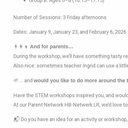
Group B: Ages 6–8 (16:15–17:15)
Number of Sessions: 3 Friday afternoons
Dates: January 9, January 23, and February 6, 2026
👨‍👩‍👧
And for parents…
During the workshop, we’ll have something tasty re
Also nice: sometimes teacher Ingrid can use a littl
🌱 … and
would you like to do more around the 
Have the STEM workshops inspired you, and would you
At our Parent Network HB-Netwerk LR, we’d love to
📬 Do you have an idea for an activity or workshop