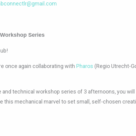
hbconnectlr@gmail.com
 Workshop Series
lub!
re once again collaborating with
Pharos
(Regio Utrecht-G
ve and technical workshop series of 3 afternoons, you will
e this mechanical marvel to set small, self-chosen creat