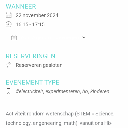
WANNEER
22 november 2024
16:15 - 17:15
Aan Agenda Toevoegen
Download ICS
Google Calen
RESERVERINGEN
Reserveren gesloten
EVENEMENT TYPE
#electriciteit
,
experimenteren
,
hb
,
kinderen
Activiteit rondom wetenschap (STEM = Science,
technology, engeneering, math) vanuit ons Hb-