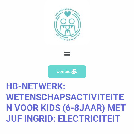
Ga
naar
de
inhoud
Menu
contact
HB-NETWERK:
WETENSCHAPSACTIVITEITE
N VOOR KIDS (6-8JAAR) MET
JUF INGRID: ELECTRICITEIT