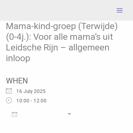
Skip
to
content
Mama-kind-groep (Terwijde)
(0-4j.): Voor alle mama’s uit
Leidsche Rijn – allgemeen
inloop
WHEN
16 July 2025
10:00 - 12:00
Add To Calendar
Download ICS
Google Calendar
iCalendar
Office 365
Outlook Live