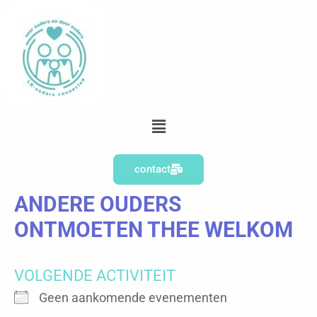
Ga
naar
de
inhoud
Menu
contact
ANDERE OUDERS
ONTMOETEN THEE WELKOM
VOLGENDE ACTIVITEIT
Geen aankomende evenementen